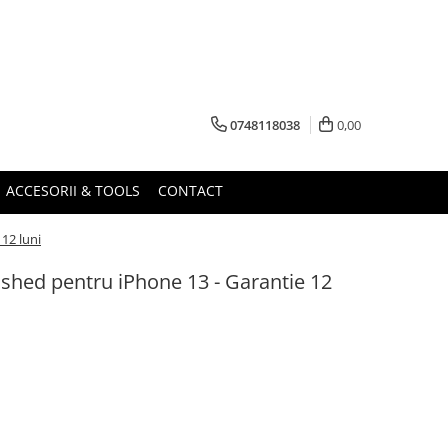
0748118038
0,00
ACCESORII & TOOLS
CONTACT
 12 luni
bished pentru iPhone 13 - Garantie 12