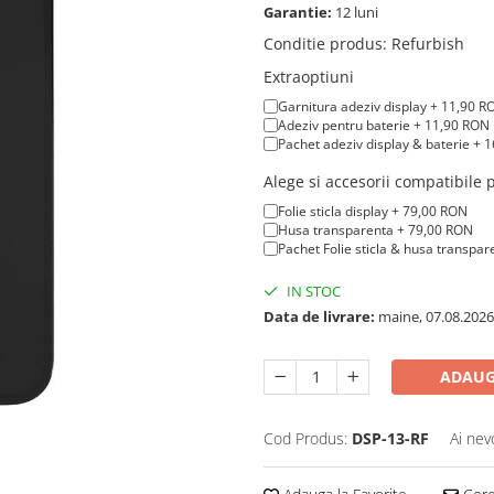
Garantie:
12 luni
Conditie produs
:
Refurbish
Extraoptiuni
Garnitura adeziv display + 11,90 R
Adeziv pentru baterie + 11,90 RON
Pachet adeziv display & baterie + 
Alege si accesorii compatibile
Folie sticla display + 79,00 RON
Husa transparenta + 79,00 RON
Pachet Folie sticla & husa transpa
IN STOC
Data de livrare:
maine, 07.08.2026
ADAUG
Cod Produs:
DSP-13-RF
Ai nev