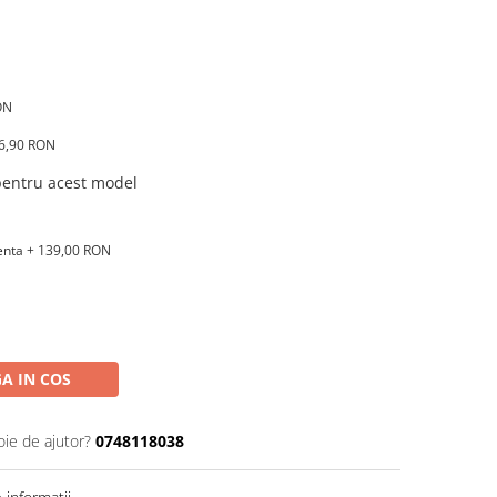
ON
16,90 RON
 pentru acest model
renta + 139,00 RON
A IN COS
oie de ajutor?
0748118038