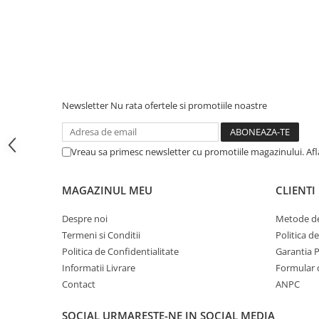
iPhone 13 Pro Max
iPhone 13 Pro
iPhone 13
iPhone 13 mini
iPhone 12 Pro Max
Newsletter
Nu rata ofertele si promotiile noastre
iPhone 12 Pro
iPhone 12
Vreau sa primesc newsletter cu promotiile magazinului. Af
iPhone 12 mini
MAGAZINUL MEU
CLIENTI
iPhone 11 Pro Max
iPhone 11 Pro
Despre noi
Metode de
Termeni si Conditii
Politica d
iPhone 11
Politica de Confidentialitate
Garantia 
iPhone XS Max
Informatii Livrare
Formular 
iPhone XS
Contact
ANPC
iPhone XR
SOCIAL
URMARESTE-NE IN SOCIAL MEDIA