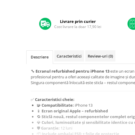
A1370 (11” 2010-2011)
A1465 (11” 2012-2015)
A1466 (13” 2012-2017)
Livrare prin curier
A1932 (13” 2018-2019)
Cost livrare la doar 17,90 lei
A2179 (13” 2020)
A2337 (M1 13” 2020)
A2681 (M2 13” 2022)
Caracteristici
Review-uri
(0)
A2941 (M2 15” 2023)
Descriere
A3113 (M3 13” 2024)
🔧
Ecranul refurbished pentru iPhone 13
este un ecran 
A3240 (M4 13” 2025)
profesional pentru a oferi aceeași calitate de imagine și du
MacBook Pro
Singura componentă înlocuită este sticla – restul compone
A1278 (Unibody 13” 2009-2012)
A1286 (Unibody 15” 2008-2012)
✅
Caracteristici cheie:
A1297 (Unibody 17” 2009-2011)
🧩
Compatibilitate:
iPhone 13
📱
Ecran original Apple – refurbished
MacBook
🔁
Sticlă nouă, restul componentelor complet orig
A1342 (Unibody 13” 2009-2010)
💎
Culori, luminozitate și sensibilitate identice cu
🛡️
Garanție:
12 luni
A1534 (Retina 12” 2015-2017)
📦
Include ambalaj ESD + folie de protecție