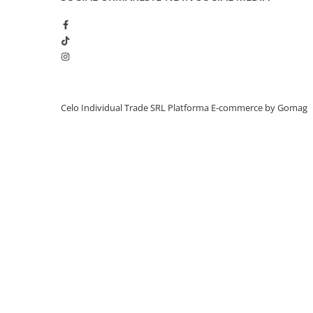
iPhone X
iPhone 8 Plus
iPhone 8
iPhone 7 Plus
iPhone 7
Celo Individual Trade SRL
Platforma E-commerce by Gomag
iPhone SE 2020 2nd
iPhone 6s Plus
iPhone SE 2022 3rd
iPhone 6 Plus
iPhone 6
Top Piese iPhone
Baterie iPhone
Display iPhone
Housing iPhone
iPhone 6s