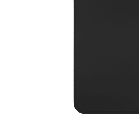
A2159 (Retina 13” 2019)
A2251 (Retina 13” 2020)
A2289 (Retina 13” 2020)
A2338 (M1/M2 13” 2020-2022)
A2442 (M1 14” 2021)
A2485 (M1 16” 2021)
A2779 (M2 14” 2023)
A2918 (M3 14” 2023)
A2992 (M3 14” 2023)
Top Piese Mac
Baterii MacBook
Placi de baza
Incarcatoare MacBook
Display MacBook
Tastatura MacBook
MacBook Air
Distribuie
pe
A1369 (13” 2010-2011)
Facebook