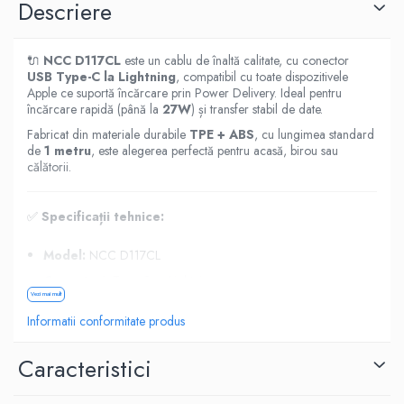
Descriere
Housing iPhone
iPhone 6s
🔌
NCC D117CL
este un cablu de înaltă calitate, cu conector
USB Type-C la Lightning
, compatibil cu toate dispozitivele
Apple ce suportă încărcare prin Power Delivery. Ideal pentru
încărcare rapidă (până la
27W
) și transfer stabil de date.
Fabricat din materiale durabile
TPE + ABS
, cu lungimea standard
de
1 metru
, este alegerea perfectă pentru acasă, birou sau
călătorii.
✅
Specificații tehnice:
Model:
NCC D117CL
Conectori:
Type-C ➝ Lightning
Vezi mai mult
Lungime:
100 cm
Informatii conformitate produs
Material:
TPE + ABS – flexibil și rezistent
Putere suportată:
PD 27W (încărcare rapidă)
Caracteristici
Funcții:
Încărcare + Transfer date