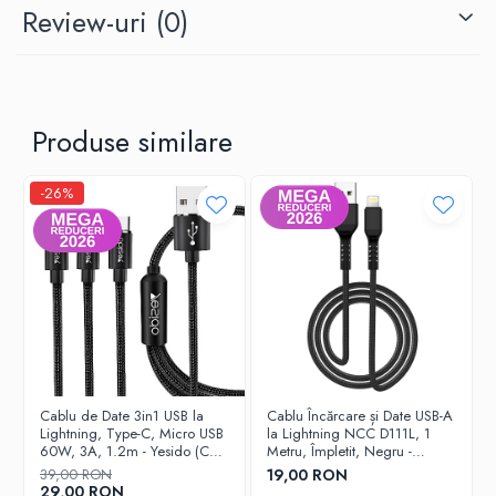
Compatibilitate:
iPhone, iPad, iPod cu port Lightning
Review-uri
(0)
Culoare:
Alb
Garanție:
12 luni
📦
Ce conține pachetul:
Produse similare
1x Cablu NCC D117CL – Type-C la Lightning (1m)
-26%
Ambalaj individual retail
Garanție CELO – 12 luni
Cablu de Date 3in1 USB la
Cablu Încărcare și Date USB-A
Lightning, Type-C, Micro USB
la Lightning NCC D111L, 1
60W, 3A, 1.2m - Yesido (CA-
Metru, Împletit, Negru -
60) - Negru
Garanție 12 luni
39,00 RON
19,00 RON
29,00 RON