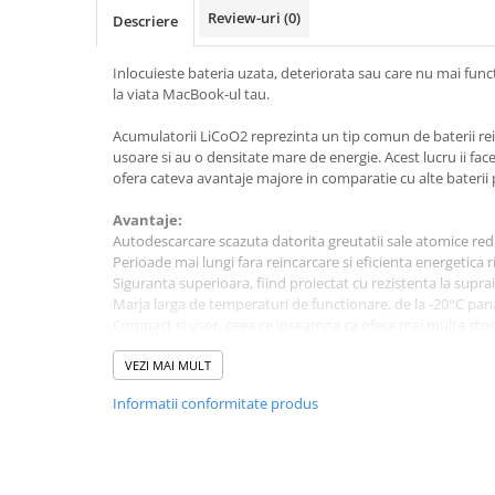
A1370 (11” 2010-2011)
Review-uri
(0)
Descriere
A1465 (11” 2012-2015)
A1466 (13” 2012-2017)
Inlocuieste bateria uzata, deteriorata sau care nu mai fun
A1932 (13” 2018-2019)
la viata MacBook-ul tau.
A2179 (13” 2020)
Acumulatorii LiCoO2 reprezinta un tip comun de baterii rein
A2337 (M1 13” 2020)
usoare si au o densitate mare de energie. Acest lucru ii face
ofera cateva avantaje majore in comparatie cu alte baterii p
A2681 (M2 13” 2022)
A2941 (M2 15” 2023)
Avantaje:
A3113 (M3 13” 2024)
Autodescarcare scazuta datorita greutatii sale atomice redu
Perioade mai lungi fara reincarcare si eficienta energetica 
A3240 (M4 13” 2025)
Siguranta superioara, fiind proiectat cu rezistenta la suprai
MacBook Pro
Marja larga de temperaturi de functionare, de la -20°C pana
Compact si usor, ceea ce inseamna ca ofera mai multa stoc
A1278 (Unibody 13” 2009-2012)
A1286 (Unibody 15” 2008-2012)
Inclus in pachet:
VEZI MAI MULT
A1297 (Unibody 17” 2009-2011)
1x Baterie
Informatii conformitate produs
1x Set surubelnite montaj
MacBook
A1342 (Unibody 13” 2009-2010)
Compatibilitate:
MacBook Pro 13-inch A1502 Early 2015, EMC 2835, ID Mac
A1534 (Retina 12” 2015-2017)
MacBook Pro 13-inch A1502 Late 2013, EMC 2678, ID Mac