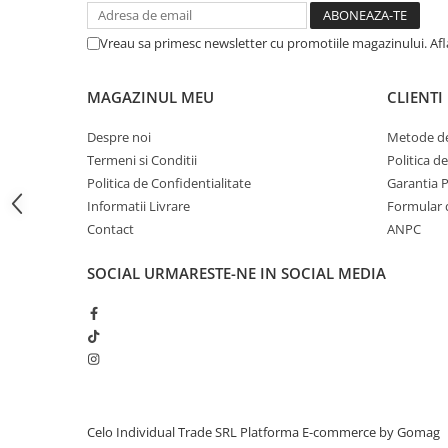
iPhone 13 Pro Max
Vreau sa primesc newsletter cu promotiile magazinului. Af
iPhone 13 Pro
iPhone 13
MAGAZINUL MEU
CLIENTI
iPhone 13 mini
Despre noi
Metode de
iPhone 12 Pro Max
Termeni si Conditii
Politica d
iPhone 12 Pro
Politica de Confidentialitate
Garantia 
Informatii Livrare
Formular 
iPhone 12
Contact
ANPC
iPhone 12 mini
iPhone 11 Pro Max
SOCIAL
URMARESTE-NE IN SOCIAL MEDIA
iPhone 11 Pro
iPhone 11
iPhone XS Max
iPhone XS
iPhone XR
Celo Individual Trade SRL
Platforma E-commerce by Gomag