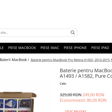
LE
PIESE MACBOOK
PIESE IMAC
PIESE IPHONE
PIESE IPAD
Baterii MacBook /
Baterie pentru MacBook Pro Retina A1502, 2013-2015, M
Baterie pentru MacBoo
A1493 / A1582, Pure Co
Celo
329,00 RON
249,00 RON
Economisesti:
80,00
RON
STOC EPUIZAT