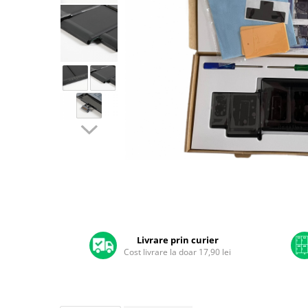
A2159 (Retina 13” 2019)
A2251 (Retina 13” 2020)
A2289 (Retina 13” 2020)
A2338 (M1/M2 13” 2020-2022)
A2442 (M1 14” 2021)
A2485 (M1 16” 2021)
A2779 (M2 14” 2023)
A2918 (M3 14” 2023)
A2992 (M3 14” 2023)
Top Piese Mac
Baterii MacBook
Placi de baza
Distribuie
Incarcatoare MacBook
pe
Display MacBook
Facebook
Livrare prin curier
Cost livrare la doar 17,90 lei
Tastatura MacBook
MacBook Air
A1369 (13” 2010-2011)