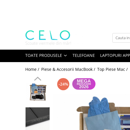
Toate Produsele
Laptopuri Apple
Telefoane
Piese & Accesorii MacBook
MacBook Pro Retina
TOATE PRODUSELE
TELEFOANE
LAPTOPURI APP
A1398 (Retina 15” 2012-2015)
Home /
Piese & Accesorii MacBook /
Top Piese Mac /
A1425 (Retina 13” 2012-2013)
A1502 (Retina 13” 2013-2015)
-24%
A1706 (Retina 13” 2016-2017)
A1707 (Retina 15” 2016-2017)
A1708 (Retina 13” 2016-2017)
A1989 (Retina 13” 2018-2019)
A1990 (Retina 15” 2018-2019)
A2141 (Retina 16” 2019)