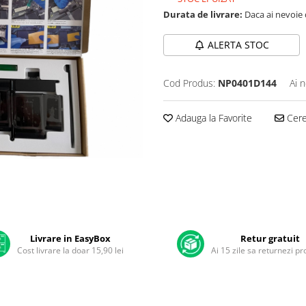
Durata de livrare:
Daca ai nevoie 
ALERTA STOC
Cod Produs:
NP0401D144
Ai 
Adauga la Favorite
Cere 
Livrare in EasyBox
Retur gratuit
Cost livrare la doar 15,90 lei
Ai 15 zile sa returnezi p