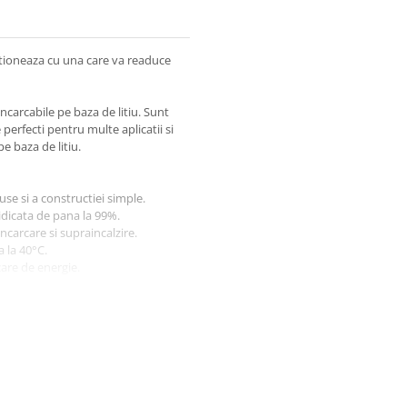
ctioneaza cu una care va readuce
carcabile pe baza de litiu. Sunt
 perfecti pentru multe aplicatii si
e baza de litiu.
se si a constructiei simple.
ridicata de pana la 99%.
ncarcare si supraincalzire.
 la 40°C.
are de energie.
BookPro12,1
BookPro11,1