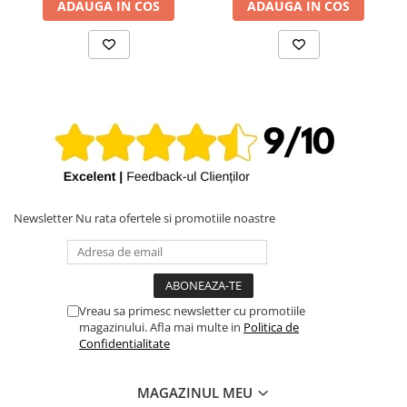
ADAUGA IN COS
ADAUGA IN COS
iPhone X
iPhone 8 Plus
iPhone 8
iPhone 7 Plus
iPhone 7
iPhone SE 2020 2nd
iPhone 6s Plus
iPhone SE 2022 3rd
Newsletter
Nu rata ofertele si promotiile noastre
iPhone 6 Plus
iPhone 6
Top Piese iPhone
Vreau sa primesc newsletter cu promotiile
Baterie iPhone
magazinului. Afla mai multe in
Politica de
Display iPhone
Confidentialitate
Housing iPhone
iPhone 6s
MAGAZINUL MEU