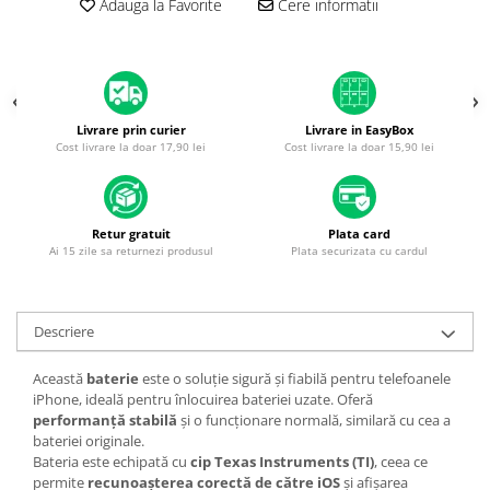
Adauga la Favorite
Cere informatii
Piese & Accesorii iPhone
iPhone 16 Pro Max
iPhone 16 Pro
iPhone 17 Pro
Livrare prin curier
Livrare in EasyBox
iPhone 15 Pro Max
Cost livrare la doar 17,90 lei
Cost livrare la doar 15,90 lei
iPhone 16 Plus
iPhone 17
Retur gratuit
Plata card
iPhone 15 Pro
Ai 15 zile sa returnezi produsul
Plata securizata cu cardul
iPhone 16
iPhone 15 Plus
Descriere
iPhone 15
iPhone 14 Pro Max
Această
baterie
este o soluție sigură și fiabilă pentru telefoanele
iPhone, ideală pentru înlocuirea bateriei uzate. Oferă
iPhone 14 Pro
performanță stabilă
și o funcționare normală, similară cu cea a
bateriei originale.
iPhone 14 Plus
Bateria este echipată cu
cip Texas Instruments (TI)
, ceea ce
iPhone 14
permite
recunoașterea corectă de către iOS
și afișarea