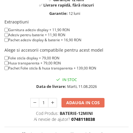
A1370 (11” 2010-2011)
✅
Livrare rapidă, fără riscuri
A1465 (11” 2012-2015)
Garantie:
12 luni
A1466 (13” 2012-2017)
Extraoptiuni
A1932 (13” 2018-2019)
Garnitura adeziv display + 11,90 RON
A2179 (13” 2020)
Adeziv pentru baterie + 11,90 RON
Pachet adeziv display & baterie + 16,90 RON
A2337 (M1 13” 2020)
A2681 (M2 13” 2022)
Alege si accesorii compatibile pentru acest model
A2941 (M2 15” 2023)
Folie sticla display + 79,00 RON
Husa transparenta + 79,00 RON
A3113 (M3 13” 2024)
Pachet Folie sticla & husa transparenta + 139,00 RON
A3240 (M4 13” 2025)
MacBook Pro
IN STOC
Data de livrare:
Marti, 11.08.2026
A1278 (Unibody 13” 2009-2012)
A1286 (Unibody 15” 2008-2012)
ADAUGA IN COS
A1297 (Unibody 17” 2009-2011)
MacBook
Cod Produs:
BATERIE-12MINI
Ai nevoie de ajutor?
0748118038
A1342 (Unibody 13” 2009-2010)
A1534 (Retina 12” 2015-2017)