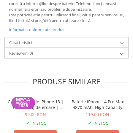
corectă a informațiilor despre baterie. Telefonul funcționează
iPhone 13 Pro Max
normal, fără erori sau probleme după instalare.
Este potrivită atât pentru utilizatori finali, cât și pentru service-uri,
iPhone 13 Pro
fiind testată și pregătită pentru utilizare zilnică.
iPhone 13
Informatii conformitate produs
iPhone 13 mini
Caracteristici
iPhone 12 Pro Max
iPhone 12 Pro
Review-uri
(0)
iPhone 12
iPhone 12 mini
PRODUSE SIMILARE
iPhone 11 Pro Max
iPhone 11 Pro
iPhone 11
ColorX – Baterie iPhone 13 |
Baterie iPhone 14 Pro Max
Fără mesaj de eroare |
4870 mAh, High Capacity
iPhone XS Max
100% Compatibilă |
Diagnostic (diagnoza)
99,00 RON
119,00 RON
iPhone XS
Garanție 12 luni
IN STOC
IN STOC
iPhone XR