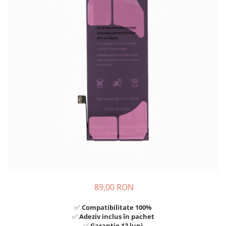
A2159 (Retina 13” 2019)
A2251 (Retina 13” 2020)
A2289 (Retina 13” 2020)
A2338 (M1/M2 13” 2020-2022)
A2442 (M1 14” 2021)
A2485 (M1 16” 2021)
A2779 (M2 14” 2023)
A2918 (M3 14” 2023)
A2992 (M3 14” 2023)
Top Piese Mac
Baterii MacBook
Placi de baza
Incarcatoare MacBook
Display MacBook
89,00 RON
Tastatura MacBook
MacBook Air
✅
Compatibilitate 100%
A1369 (13” 2010-2011)
✅
Adeziv inclus în pachet
✅
Garanție 12 luni