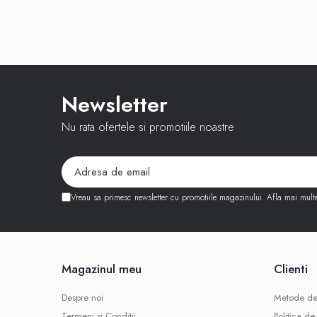
iPhone 13 Pro Max
iPhone 13 Pro
iPhone 13
iPhone 13 mini
Newsletter
iPhone 12 Pro Max
Nu rata ofertele si promotiile noastre
iPhone 12 Pro
iPhone 12
iPhone 12 mini
iPhone 11 Pro Max
Vreau sa primesc newsletter cu promotiile magazinului. Afla mai mult
iPhone 11 Pro
iPhone 11
iPhone XS Max
Magazinul meu
Clienti
iPhone XS
Despre noi
Metode de
iPhone XR
Termeni si Conditii
Politica de