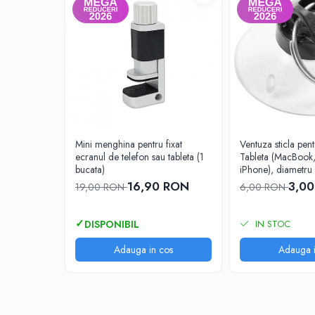
Piese & Accesorii iPhone
iPhone 16 Pro Max
iPhone 16 Pro
iPhone 17 Pro
iPhone 15 Pro Max
iPhone 16 Plus
iPhone 17
Mini menghina pentru fixat
Ventuza sticla pen
iPhone 15 Pro
ecranul de telefon sau tableta (1
Tableta (MacBook,
bucata)
iPhone), diametr
iPhone 16
16,90 RON
3,0
19,00 RON
6,00 RON
iPhone 15 Plus
iPhone 15
IN STOC
iPhone 14 Pro Max
Adauga in cos
Adauga i
iPhone 14 Pro
iPhone 14 Plus
iPhone 14