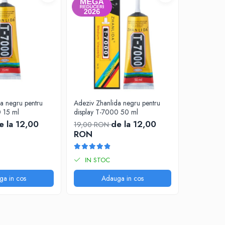
a negru pentru
Adeziv Zhanlida negru pentru
Adeziv Zhan
0 15 ml
display T-7000 50 ml
pentru dis
e la 12,00
de la 12,00
19,00 RON
19,00 RO
RON
RON
IN STOC
IN STO
ga in cos
Adauga in cos
A