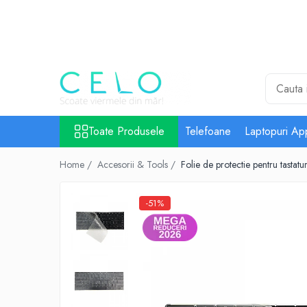
Toate Produsele
Laptopuri Apple
Telefoane
Piese & Accesorii MacBook
MacBook Pro Retina
Toate Produsele
Telefoane
Laptopuri Ap
A1398 (Retina 15” 2012-2015)
Home /
Accesorii & Tools /
Folie de protectie pentru tast
A1425 (Retina 13” 2012-2013)
A1502 (Retina 13” 2013-2015)
A1706 (Retina 13” 2016-2017)
-51%
A1707 (Retina 15” 2016-2017)
A1708 (Retina 13” 2016-2017)
A1989 (Retina 13” 2018-2019)
A1990 (Retina 15” 2018-2019)
A2141 (Retina 16” 2019)