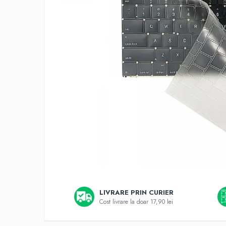
A2159 (Retina 13” 2019)
A2251 (Retina 13” 2020)
A2289 (Retina 13” 2020)
A2338 (M1/M2 13” 2020-2022)
A2442 (M1 14” 2021)
A2485 (M1 16” 2021)
A2779 (M2 14” 2023)
A2918 (M3 14” 2023)
A2992 (M3 14” 2023)
Top Piese Mac
Baterii MacBook
Placi de baza
Incarcatoare MacBook
Display MacBook
Distribui
pe
Tastatura MacBook
LIVRARE PRIN CURIER
Faceboo
MacBook Air
Cost livrare la doar 17,90 lei
A1369 (13” 2010-2011)