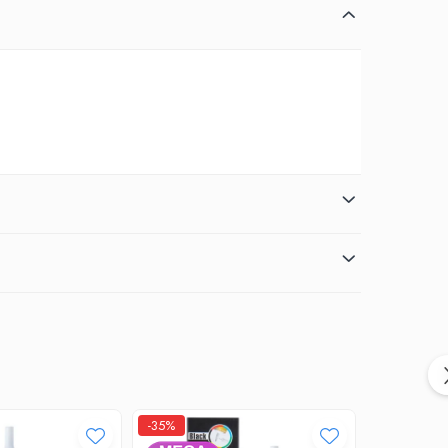
-35%
-37%