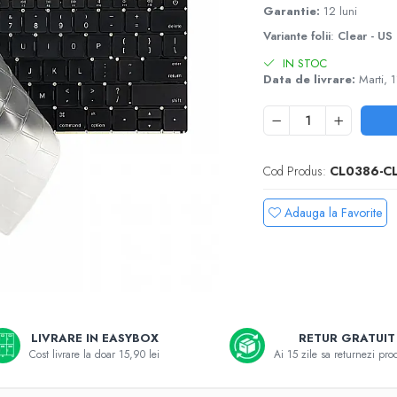
Garantie:
12 luni
Variante folii
:
Clear - US
IN STOC
Data de livrare:
Marti, 
Cod Produs:
CL0386-CL
Adauga la Favorite
e
LIVRARE IN EASYBOX
RETUR GRATUIT
k
Cost livrare la doar 15,90 lei
Ai 15 zile sa returnezi pro