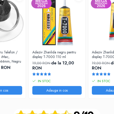
tru Telefon /
Adeziv Zhanlida negru pentru
Adeziv Zhanlid
 iMac,
display T-7000 110 ml
display T-700
u 44mm, Negru
de la 12,00
d
19,00 RON
19,00 RON
0 RON
RON
RON
IN STOC
IN STOC
n cos
Adauga in cos
Adau