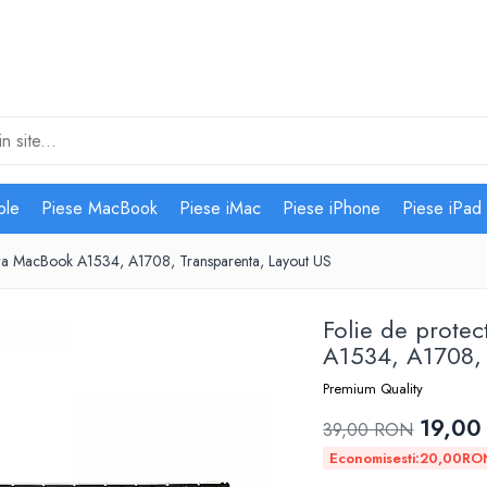
ple
Piese MacBook
Piese iMac
Piese iPhone
Piese iPad
atura MacBook A1534, A1708, Transparenta, Layout US
Folie de protec
A1534, A1708, 
Premium Quality
19,00
39,00 RON
Economisesti:
20,00
RO