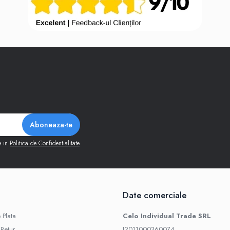
e in
Politica de Confidentialitate
Date comerciale
 Plata
Celo Individual Trade SRL
 Retur
J2011000360074