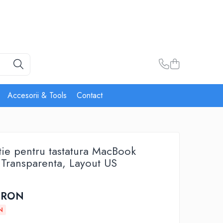
Accesorii & Tools
Contact
tie pentru tastatura MacBook
Transparenta, Layout US
 RON
N