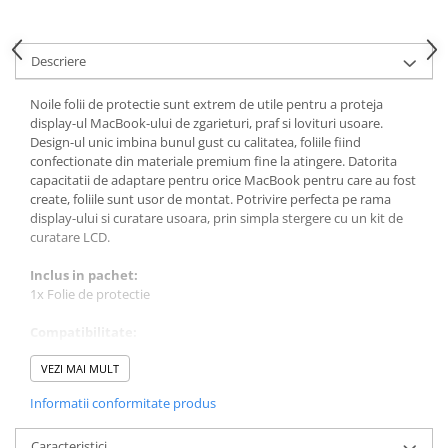
Housing iPhone
iPhone 6s
Descriere
Noile folii de protectie sunt extrem de utile pentru a proteja
display-ul MacBook-ului de zgarieturi, praf si lovituri usoare.
Design-ul unic imbina bunul gust cu calitatea, foliile fiind
confectionate din materiale premium fine la atingere. Datorita
capacitatii de adaptare pentru orice MacBook pentru care au fost
create, foliile sunt usor de montat. Potrivire perfecta pe rama
display-ului si curatare usoara, prin simpla stergere cu un kit de
curatare LCD.
Inclus in pachet:
1x Folie de protectie
Compatibilitate:
MacBook Pro 13-inch A1706 Late 2016 (Touch Bar), EMC 3071, ID
MacBookPro13,2
VEZI MAI MULT
MacBook Pro 13-inch A1706 Mid-2017 (Touch Bar), EMC 3163, ID
Informatii conformitate produs
MacBookPro14,2
MacBook Pro 13-inch A1989 2019 (Touch Bar), EMC 3358, ID
MacBookPro15,2
Caracteristici