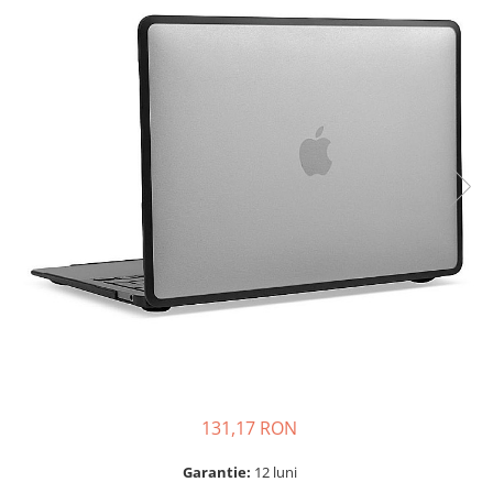
A2159 (Retina 13” 2019)
A2251 (Retina 13” 2020)
A2289 (Retina 13” 2020)
A2338 (M1/M2 13” 2020-2022)
A2442 (M1 14” 2021)
A2485 (M1 16” 2021)
A2779 (M2 14” 2023)
A2918 (M3 14” 2023)
A2992 (M3 14” 2023)
Top Piese Mac
Baterii MacBook
Placi de baza
Incarcatoare MacBook
Display MacBook
Tastatura MacBook
131,17 RON
MacBook Air
A1369 (13” 2010-2011)
Garantie:
12 luni