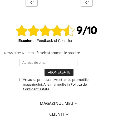
iPhone X
iPhone 8 Plus
iPhone 8
iPhone 7 Plus
iPhone 7
iPhone SE 2020 2nd
iPhone 6s Plus
Newsletter
Nu rata ofertele si promotiile noastre
iPhone SE 2022 3rd
iPhone 6 Plus
iPhone 6
Vreau sa primesc newsletter cu promotiile
Top Piese iPhone
magazinului. Afla mai multe in
Politica de
Confidentialitate
Baterie iPhone
Display iPhone
MAGAZINUL MEU
Housing iPhone
iPhone 6s
CLIENTI