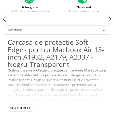
Piese & Accesorii iPhone
Retur gratuit
Plata card
iPhone 16 Pro Max
Ai 15 zile sa returnezi produsul
Plata securizata cu cardul
iPhone 16 Pro
iPhone 17 Pro
Descriere
iPhone 15 Pro Max
Carcasa de protectie Soft
iPhone 16 Plus
Edges pentru Macbook Air 13-
iPhone 17
inch A1932, A2179, A2337 -
iPhone 15 Pro
Negru-Transparent
iPhone 16
Noile carcase de protectie proiectate pentru Apple MacBook sunt
iPhone 15 Plus
extrem de utile pentru a proteja device-ul de zgarieturi, praf si
lovituri usoare. Design-ul unic imbina bunul gust cu calitatea,
iPhone 15
carcasele fiind confectionate din materiale premium moi la
iPhone 14 Pro Max
atingere. Datorita capacitatii de adaptare pentru orice MacBook
pentru care au fost create, carcasele sunt usor de montat si
iPhone 14 Pro
demontat prin simpla clipsare sau declipsare a acestora. Mai
iPhone 14 Plus
exact fiecare parte a carcasei se fixeaza dinspre zona balamalelor,
VEZI MAI MULT
spre zona exterioara de deschidere a laptop-ului. Potriveste-le
iPhone 14
perfect pe carcasa si apoi clipseaza-le! Curatarea carcaselor de