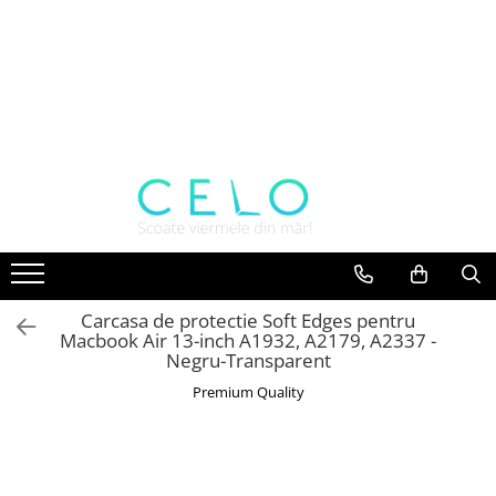
Toate Produsele
Laptopuri Apple
Telefoane
Piese & Accesorii MacBook
MacBook Pro Retina
A1398 (Retina 15” 2012-2015)
A1425 (Retina 13” 2012-2013)
A1502 (Retina 13” 2013-2015)
Carcasa de protectie Soft Edges pentru
A1706 (Retina 13” 2016-2017)
Macbook Air 13-inch A1932, A2179, A2337 -
A1707 (Retina 15” 2016-2017)
Negru-Transparent
A1708 (Retina 13” 2016-2017)
Premium Quality
A1989 (Retina 13” 2018-2019)
A1990 (Retina 15” 2018-2019)
A2141 (Retina 16” 2019)