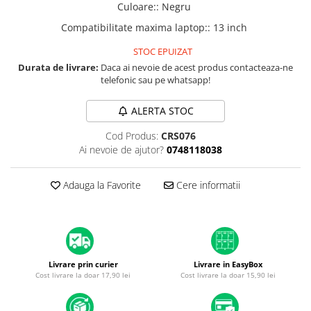
A1370 (11” 2010-2011)
Culoare:
:
Negru
A1465 (11” 2012-2015)
Compatibilitate maxima laptop:
:
13 inch
A1466 (13” 2012-2017)
STOC EPUIZAT
A1932 (13” 2018-2019)
Durata de livrare:
Daca ai nevoie de acest produs contacteaza-ne
A2179 (13” 2020)
telefonic sau pe whatsapp!
A2337 (M1 13” 2020)
ALERTA STOC
A2681 (M2 13” 2022)
A2941 (M2 15” 2023)
Cod Produs:
CRS076
A3113 (M3 13” 2024)
Ai nevoie de ajutor?
0748118038
A3240 (M4 13” 2025)
MacBook Pro
Adauga la Favorite
Cere informatii
A1278 (Unibody 13” 2009-2012)
A1286 (Unibody 15” 2008-2012)
A1297 (Unibody 17” 2009-2011)
MacBook
Livrare prin curier
Livrare in EasyBox
Cost livrare la doar 17,90 lei
Cost livrare la doar 15,90 lei
A1342 (Unibody 13” 2009-2010)
A1534 (Retina 12” 2015-2017)