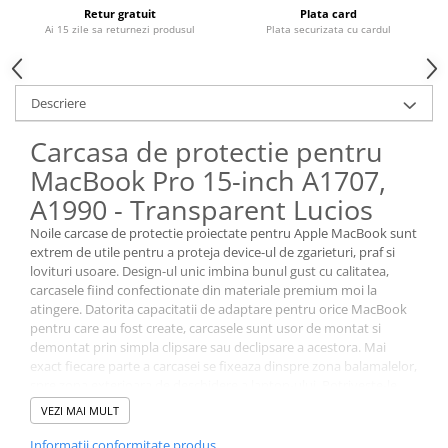
Housing iPhone
Retur gratuit
Plata card
Ai 15 zile sa returnezi produsul
Plata securizata cu cardul
iPhone 6s
Descriere
Carcasa de protectie pentru
MacBook Pro 15-inch A1707,
A1990 - Transparent Lucios
Noile carcase de protectie proiectate pentru Apple MacBook sunt
extrem de utile pentru a proteja device-ul de zgarieturi, praf si
lovituri usoare. Design-ul unic imbina bunul gust cu calitatea,
carcasele fiind confectionate din materiale premium moi la
atingere. Datorita capacitatii de adaptare pentru orice MacBook
pentru care au fost create, carcasele sunt usor de montat si
demontat prin simpla clipsare sau declipsare a acestora. Mai
exact fiecare parte a carcasei se fixeaza dinspre zona balamalelor,
spre zona exterioara de deschidere a laptop-ului. Potriveste-le
perfect pe carcasa si apoi clipseaza-le! Curatarea carcaselor de
VEZI MAI MULT
protectie se poate face destul de usor, prin simpla stergere cu o
laveta umeda.
Informatii conformitate produs