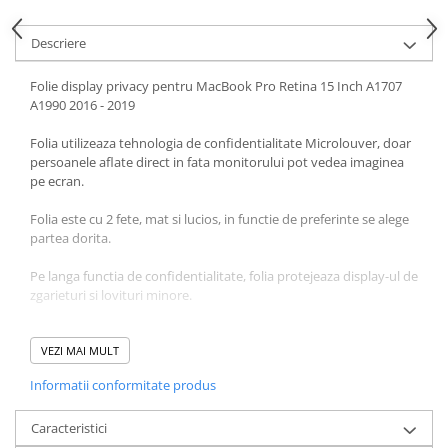
Housing iPhone
iPhone 6s
Descriere
Folie display privacy pentru MacBook Pro Retina 15 Inch A1707
A1990 2016 - 2019
Folia utilizeaza tehnologia de confidentialitate Microlouver, doar
persoanele aflate direct in fata monitorului pot vedea imaginea
pe ecran.
Folia este cu 2 fete, mat si lucios, in functie de preferinte se alege
partea dorita.
Pe langa functia de confidentialitate, folia protejeaza display-ul de
zgarieturi si lovituri minore.
Se poate folosi la urmatoarele Macbook-uri:
- Macbook Pro Retina 15”
VEZI MAI MULT
A1707
Late 2016
- Macbook Pro Retina 15”
A1707
Mid 2017
Informatii conformitate produs
- Macbook Pro Retina 15”
A1990
Mid 2018
- Macbook Pro Retina 15”
A1990
2019, Touch,
EMC 3359
, ID
MacBookPro15,1
Caracteristici