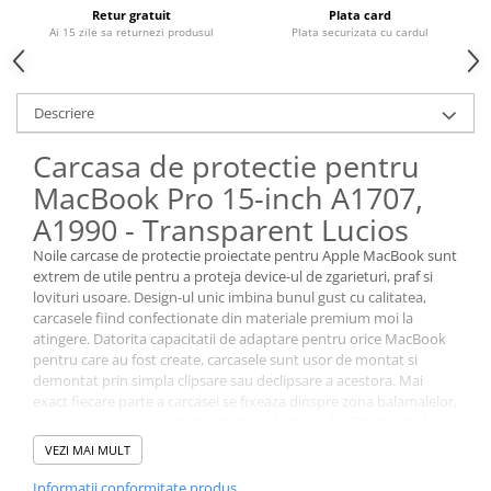
Housing iPhone
Retur gratuit
Plata card
Ai 15 zile sa returnezi produsul
Plata securizata cu cardul
iPhone 6s
Descriere
Carcasa de protectie pentru
MacBook Pro 15-inch A1707,
A1990 - Transparent Lucios
Noile carcase de protectie proiectate pentru Apple MacBook sunt
extrem de utile pentru a proteja device-ul de zgarieturi, praf si
lovituri usoare. Design-ul unic imbina bunul gust cu calitatea,
carcasele fiind confectionate din materiale premium moi la
atingere. Datorita capacitatii de adaptare pentru orice MacBook
pentru care au fost create, carcasele sunt usor de montat si
demontat prin simpla clipsare sau declipsare a acestora. Mai
exact fiecare parte a carcasei se fixeaza dinspre zona balamalelor,
spre zona exterioara de deschidere a laptop-ului. Potriveste-le
perfect pe carcasa si apoi clipseaza-le! Curatarea carcaselor de
VEZI MAI MULT
protectie se poate face destul de usor, prin simpla stergere cu o
laveta umeda.
Informatii conformitate produs