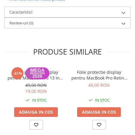
Lista modele laptop compatibile:
Caracteristici
A1707 Late 2016 15-inch (Touch Bar) | A1707 Mid-2017 15-inch
(Touch Bar) | A1990 Mid-2018 15-inch (Touch Bar) | A1990 2019
Review-uri
(0)
15-inch (Touch Bar)
PRODUSE SIMILARE
Folie protectie display
Folie protectie display
-61%
pentru MacBook Pro 13 Inch
pentru MacBook Pro Retina
A1278
13" (2016 - 2022), Air Retina
49,00 RON
49,00 RON
13" (2018 - 2022)
19,00 RON
IN STOC
IN STOC
ADAUGA IN COS
ADAUGA IN COS