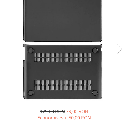
A2159 (Retina 13” 2019)
A2251 (Retina 13” 2020)
A2289 (Retina 13” 2020)
A2338 (M1/M2 13” 2020-2022)
A2442 (M1 14” 2021)
A2485 (M1 16” 2021)
A2779 (M2 14” 2023)
A2918 (M3 14” 2023)
A2992 (M3 14” 2023)
Top Piese Mac
Baterii MacBook
Placi de baza
Incarcatoare MacBook
Display MacBook
Tastatura MacBook
129,00 RON
79,00 RON
MacBook Air
Economisesti:
50,00
RON
A1369 (13” 2010-2011)