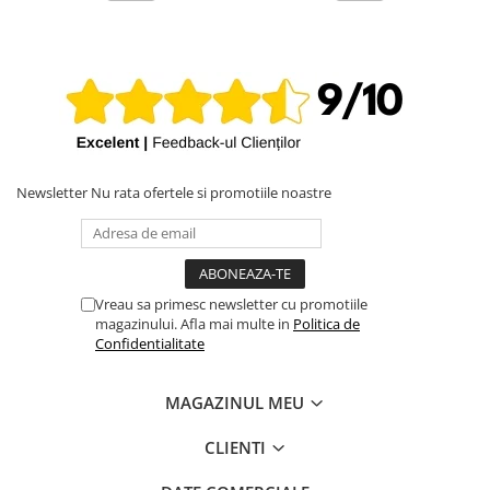
iPhone X
iPhone 8 Plus
iPhone 8
iPhone 7 Plus
iPhone 7
iPhone SE 2020 2nd
Newsletter
Nu rata ofertele si promotiile noastre
iPhone 6s Plus
iPhone SE 2022 3rd
iPhone 6 Plus
Vreau sa primesc newsletter cu promotiile
iPhone 6
magazinului. Afla mai multe in
Politica de
Confidentialitate
Top Piese iPhone
Baterie iPhone
MAGAZINUL MEU
Display iPhone
Housing iPhone
CLIENTI
iPhone 6s