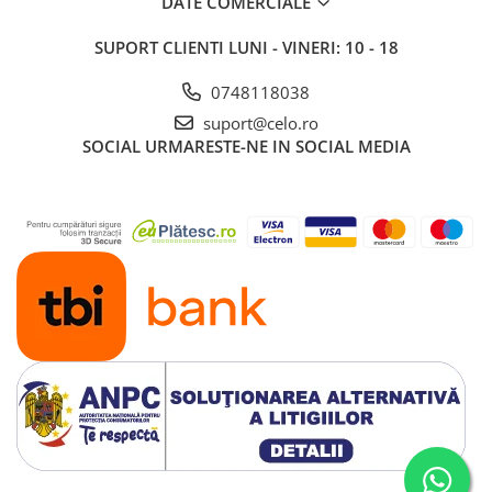
DATE COMERCIALE
Piese & Accesorii iPad
iPad Pro
SUPORT CLIENTI
LUNI - VINERI: 10 - 18
iPad Pro 10.5″ (2017)
0748118038
iPad Pro 11″ (1st gen - 2018)
suport@celo.ro
iPad Pro 11″ (2nd gen - 2020)
SOCIAL
URMARESTE-NE IN SOCIAL MEDIA
iPad Pro 11″ (3rd gen - 2021)
iPad Pro 12.9″ (1st gen - 2015)
iPad Pro 12.9″ (2nd gen - 2017)
iPad Pro 12.9″ (3rd gen - 2018)
iPad Pro 12.9″ (4th gen - 2020)
iPad Pro 12.9″ (5th gen - 2021)
iPad Pro 12.9″ (6th gen - 2022)
iPad Pro 9.7″ (2016)
iPad
iPad (4th gen)
iPad 9.7″ (5th gen - 2017)
iPad 9.7″ (6th gen - 2018)