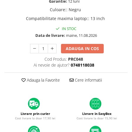
Garantie:
12 luni
A1370 (11” 2010-2011)
A1465 (11” 2012-2015)
Culoare:
:
Negru
A1466 (13” 2012-2017)
Compatibilitate maxima laptop:
:
13 inch
A1932 (13” 2018-2019)
IN STOC
A2179 (13” 2020)
Data de livrare:
maine, 11.08.2026
A2337 (M1 13” 2020)
A2681 (M2 13” 2022)
ADAUGA IN COS
A2941 (M2 15” 2023)
Cod Produs:
PRC048
A3113 (M3 13” 2024)
Ai nevoie de ajutor?
0748118038
A3240 (M4 13” 2025)
MacBook Pro
Adauga la Favorite
Cere informatii
A1278 (Unibody 13” 2009-2012)
A1286 (Unibody 15” 2008-2012)
A1297 (Unibody 17” 2009-2011)
MacBook
Livrare prin curier
Livrare in EasyBox
Cost livrare la doar 17,90 lei
Cost livrare la doar 15,90 lei
A1342 (Unibody 13” 2009-2010)
A1534 (Retina 12” 2015-2017)