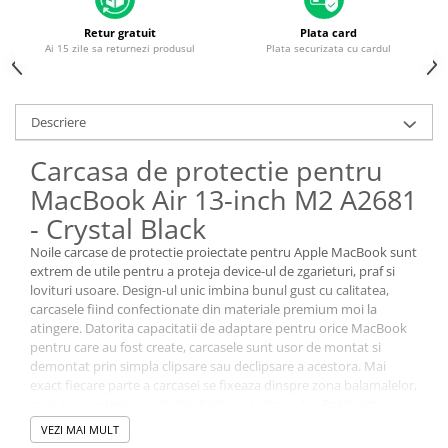
Piese & Accesorii iPhone
Retur gratuit
Plata card
iPhone 16 Pro Max
Ai 15 zile sa returnezi produsul
Plata securizata cu cardul
iPhone 16 Pro
iPhone 17 Pro
Descriere
iPhone 15 Pro Max
iPhone 16 Plus
Carcasa de protectie pentru
MacBook Air 13-inch M2 A2681
iPhone 17
- Crystal Black
iPhone 15 Pro
Noile carcase de protectie proiectate pentru Apple MacBook sunt
iPhone 16
extrem de utile pentru a proteja device-ul de zgarieturi, praf si
iPhone 15 Plus
lovituri usoare. Design-ul unic imbina bunul gust cu calitatea,
carcasele fiind confectionate din materiale premium moi la
iPhone 15
atingere. Datorita capacitatii de adaptare pentru orice MacBook
iPhone 14 Pro Max
pentru care au fost create, carcasele sunt usor de montat si
demontat prin simpla clipsare sau declipsare a acestora. Mai
iPhone 14 Pro
exact fiecare parte a carcasei se fixeaza dinspre zona balamalelor,
spre zona exterioara de deschidere a laptop-ului. Potriveste-le
iPhone 14 Plus
perfect pe carcasa si apoi clipseaza-le! Curatarea carcaselor de
VEZI MAI MULT
iPhone 14
protectie se poate face destul de usor, prin simpla stergere cu o