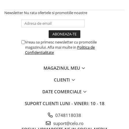
iPhone X
iPhone 8 Plus
Newsletter
Nu rata ofertele si promotiile noastre
iPhone 8
iPhone 7 Plus
iPhone 7
Vreau sa primesc newsletter cu promotiile
iPhone SE 2020 2nd
magazinului. Afla mai multe in
Politica de
Confidentialitate
iPhone 6s Plus
iPhone SE 2022 3rd
MAGAZINUL MEU
iPhone 6 Plus
CLIENTI
iPhone 6
DATE COMERCIALE
Top Piese iPhone
Baterie iPhone
SUPORT CLIENTI
LUNI - VINERI: 10 - 18
Display iPhone
0748118038
Housing iPhone
iPhone 6s
suport@celo.ro