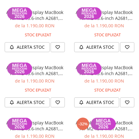
Piese & Accesorii iPhone
iPhone 16 Pro Max
Ansamblu display MacBook
Ansamblu display MacBook
Air M2 13.6-inch A2681,
Air M2 13.6-inch A2681,
iPhone 16 Pro
A3113, A3240, Grad B, Silver,
A3113, A3240, Grad A,
de la 1.190,00 RON
de la 1.190,00 RON
Garanție 12 luni
Starlight, Garanție 12 luni
iPhone 17 Pro
STOC EPUIZAT
STOC EPUIZAT
iPhone 15 Pro Max
ALERTA STOC
ALERTA STOC
iPhone 16 Plus
iPhone 17
Ansamblu display MacBook
Ansamblu display MacBook
iPhone 15 Pro
Air M2 13.6-inch A2681,
Air M2 13.6-inch A2681,
iPhone 16
A3113, A3240, Grad A, Space
A3113, A3240, Grad A,
de la 1.190,00 RON
de la 1.190,00 RON
Gray, Garanție 12 luni
Midnight, Garanție 12 luni
iPhone 15 Plus
STOC EPUIZAT
STOC EPUIZAT
iPhone 15
ALERTA STOC
ALERTA STOC
iPhone 14 Pro Max
iPhone 14 Pro
Ansamblu display MacBook
Ansamblu display MacBook
-32%
iPhone 14 Plus
Air M2 13.6-inch A2681,
Air M2 13.6-inch A2681,
A3113, A3240, Grad A, Silver,
A3113, A3240, Nou, Space
de la 1.190,00 RON
de la 1.190,00 RON
iPhone 14