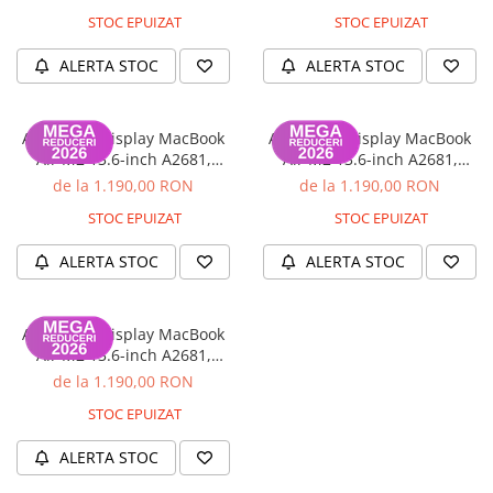
Garanție 12 luni
Gray, Garanție 12 luni
STOC EPUIZAT
STOC EPUIZAT
iPhone 13 Pro Max
iPhone 13 Pro
ALERTA STOC
ALERTA STOC
iPhone 13
iPhone 13 mini
Ansamblu display MacBook
Ansamblu display MacBook
Air M2 13.6-inch A2681,
Air M2 13.6-inch A2681,
iPhone 12 Pro Max
A3113, A3240, Nou, Starlight,
A3113, A3240, Nou, Midnight,
de la 1.190,00 RON
de la 1.190,00 RON
iPhone 12 Pro
Garanție 12 luni
Garanție 12 luni
STOC EPUIZAT
STOC EPUIZAT
iPhone 12
ALERTA STOC
ALERTA STOC
iPhone 12 mini
iPhone 11 Pro Max
iPhone 11 Pro
Ansamblu display MacBook
Air M2 13.6-inch A2681,
iPhone 11
A3113, A3240, Nou, Silver,
de la 1.190,00 RON
Garanție 12 luni
iPhone XS Max
STOC EPUIZAT
iPhone XS
ALERTA STOC
iPhone XR