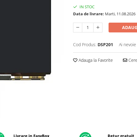
IN STOC
Data de livrare:
Marti, 11.08.2026
ADAUG
Cod Produs:
DSP201
Ai nevoie
Adauga la Favorite
Cere 
Livrare in EasyBox
Retur gratuit