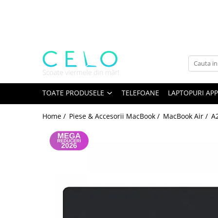
Toate Produsele
Laptopuri Apple
Telefoane
Piese & Accesorii MacBook
MacBook Pro Retina
TOATE PRODUSELE
TELEFOANE
LAPTOPURI APP
A1398 (Retina 15” 2012-2015)
Home /
Piese & Accesorii MacBook /
MacBook Air /
A
A1425 (Retina 13” 2012-2013)
A1502 (Retina 13” 2013-2015)
A1706 (Retina 13” 2016-2017)
A1707 (Retina 15” 2016-2017)
A1708 (Retina 13” 2016-2017)
A1989 (Retina 13” 2018-2019)
A1990 (Retina 15” 2018-2019)
A2141 (Retina 16” 2019)