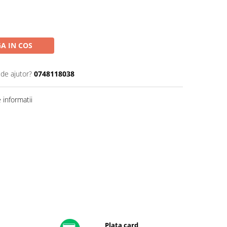
A IN COS
 de ajutor?
0748118038
informatii
Plata card