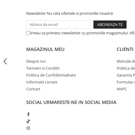
iPhone 13 Pro Max
Newsletter
Nu rata ofertele si promotiile noastre
iPhone 13 Pro
iPhone 13
Vreau sa primesc newsletter cu promotiile magazinului. Af
iPhone 13 mini
iPhone 12 Pro Max
MAGAZINUL MEU
CLIENTI
iPhone 12 Pro
Despre noi
Metode de
iPhone 12
Termeni si Conditii
Politica d
iPhone 12 mini
Politica de Confidentialitate
Garantia 
iPhone 11 Pro Max
Informatii Livrare
Formular 
Contact
ANPC
iPhone 11 Pro
iPhone 11
SOCIAL
URMARESTE-NE IN SOCIAL MEDIA
iPhone XS Max
iPhone XS
iPhone XR