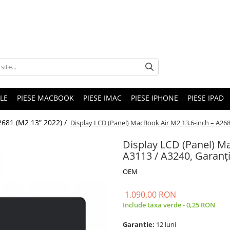
LE
PIESE MACBOOK
PIESE IMAC
PIESE IPHONE
PIESE IPAD
2681 (M2 13” 2022) /
Display LCD (Panel) MacBook Air M2 13.6-inch – A2681
Display LCD (Panel) Ma
A3113 / A3240, Garanți
OEM
1.090,00 RON
Include taxa verde - 0,25 RON
Garantie:
12 luni