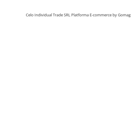
iPhone X
iPhone 8 Plus
Celo Individual Trade SRL
Platforma E-commerce by Gomag
iPhone 8
iPhone 7 Plus
iPhone 7
iPhone SE 2020 2nd
iPhone 6s Plus
iPhone SE 2022 3rd
iPhone 6 Plus
iPhone 6
Top Piese iPhone
Baterie iPhone
Display iPhone
Housing iPhone
iPhone 6s