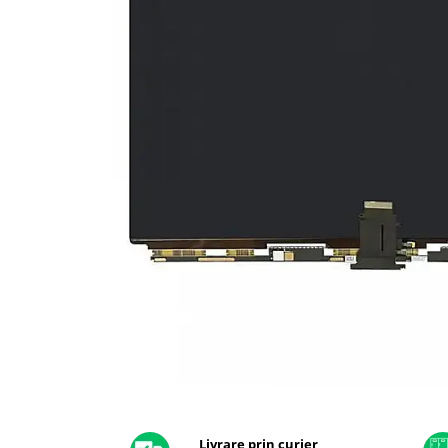
A2159 (Retina 13” 2019)
A2251 (Retina 13” 2020)
A2289 (Retina 13” 2020)
A2338 (M1/M2 13” 2020-2022)
A2442 (M1 14” 2021)
A2485 (M1 16” 2021)
A2779 (M2 14” 2023)
A2918 (M3 14” 2023)
A2992 (M3 14” 2023)
Top Piese Mac
Baterii MacBook
Placi de baza
Incarcatoare MacBook
Display MacBook
Tastatura MacBook
MacBook Air
Distribuie
pe
A1369 (13” 2010-2011)
Facebook
Livrare prin curier