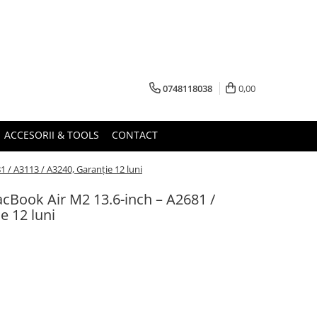
0748118038
0,00
ACCESORII & TOOLS
CONTACT
 / A3113 / A3240, Garanție 12 luni
cBook Air M2 13.6-inch – A2681 /
e 12 luni