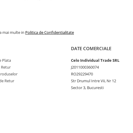
la mai multe in
Politica de Confidentialitate
DATE COMERCIALE
 Plata
Celo Individual Trade SRL
e Retur
J2011000360074
Produselor
RO29229470
de Retur
Str Drumul Intre Vii, Nr 12
Sector 3, Bucuresti