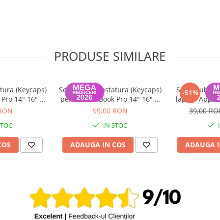
PRODUSE SIMILARE
tura (Keycaps)
Set Capace Tastatura (Keycaps)
Set suruburi 
-51%
Pro 14" 16" &
pentru MacBook Pro 14" 16" &
laptop Apple
 15" – Modele
MacBook Air 13" 15" – Modele
201
 RON
99,00 RON
39,00 R
 Layout UK
2021–2024 - Layout US
STOC
IN STOC
COS
ADAUGA IN COS
ADAUGA I