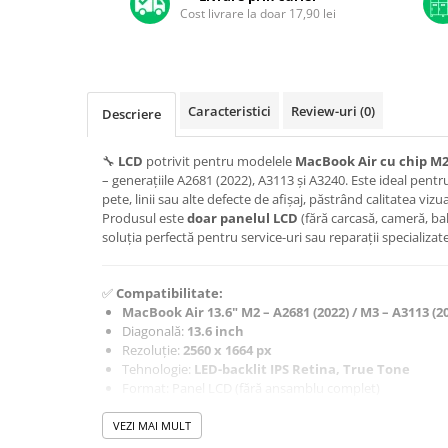
A1370 (11” 2010-2011)
Cost livrare la doar 17,90 lei
A1465 (11” 2012-2015)
A1466 (13” 2012-2017)
A1932 (13” 2018-2019)
A2179 (13” 2020)
Caracteristici
Review-uri
(0)
Descriere
A2337 (M1 13” 2020)
🔧
LCD
potrivit pentru modelele
MacBook Air cu chip M2
A2681 (M2 13” 2022)
– generațiile A2681 (2022), A3113 și A3240. Este ideal pentr
A2941 (M2 15” 2023)
pete, linii sau alte defecte de afișaj, păstrând calitatea vizu
A3113 (M3 13” 2024)
Produsul este
doar panelul LCD
(fără carcasă, cameră, bal
soluția perfectă pentru service-uri sau reparații specializate
A3240 (M4 13” 2025)
MacBook Pro
✅
Compatibilitate:
A1278 (Unibody 13” 2009-2012)
MacBook Air 13.6" M2 – A2681 (2022) / M3 – A3113 (20
A1286 (Unibody 15” 2008-2012)
Diagonală:
13.6 inch
A1297 (Unibody 17” 2009-2011)
Rezoluție:
2560 x 1664 px
Tehnologie:
LED-backlit IPS Retina, True Tone
MacBook
Format: Panel LCD (fără ansamblu complet)
A1342 (Unibody 13” 2009-2010)
VEZI MAI MULT
A1534 (Retina 12” 2015-2017)
✅
Specificații produs: