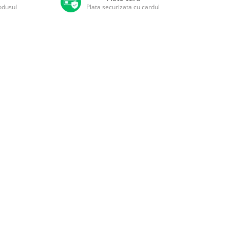
rodusul
Plata securizata cu cardul