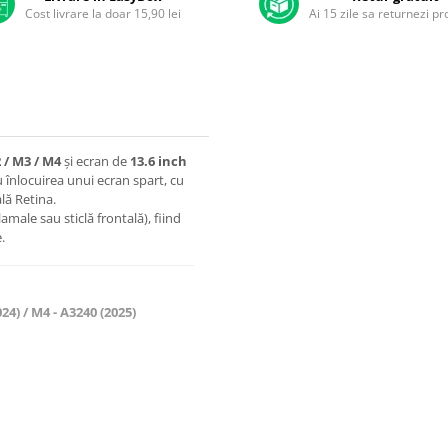
Cost livrare la doar 15,90 lei
Ai 15 zile sa returnezi p
 / M3 / M4
și ecran de
13.6 inch
u înlocuirea unui ecran spart, cu
ală Retina.
amale sau sticlă frontală), fiind
.
24) / M4 - A3240 (2025)