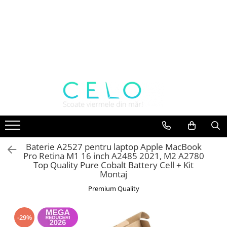
Toate Produsele
Laptopuri Apple
Telefoane
Piese & Accesorii MacBook
MacBook Pro Retina
A1398 (Retina 15” 2012-2015)
A1425 (Retina 13” 2012-2013)
A1502 (Retina 13” 2013-2015)
Baterie A2527 pentru laptop Apple MacBook
A1706 (Retina 13” 2016-2017)
Pro Retina M1 16 inch A2485 2021, M2 A2780
A1707 (Retina 15” 2016-2017)
Top Quality Pure Cobalt Battery Cell + Kit
Montaj
A1708 (Retina 13” 2016-2017)
A1989 (Retina 13” 2018-2019)
Premium Quality
A1990 (Retina 15” 2018-2019)
A2141 (Retina 16” 2019)
-29%