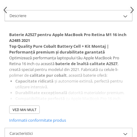
Piese & Accesorii iPhone
iPhone 16 Pro Max
Descriere
iPhone 16 Pro
iPhone 17 Pro
Baterie A2527 pentru Apple MacBook Pro Retina M1 16 inch
iPhone 15 Pro Max
A2485 2021
Top Quality Pure Cobalt Battery Cell + Kit Montaj |
iPhone 16 Plus
Performanță premium și durabilitate garantată
Optimizează performanța laptopului tău Apple MacBook Pro
iPhone 17
Retina 16 inch cu această
baterie de înaltă calitate A2527
,
iPhone 15 Pro
creată special pentru modelul din 2021. Fabricată cu celule li-
polimer de
calitate pur cobalt
, această baterie oferă:
iPhone 16
Capacitate ridicată
și autonomie extinsă, perfectă pentru
iPhone 15 Plus
utilizare intensivă.
Durabilitate excepțională
datorită materialelor premium.
iPhone 15
Compatibilitate perfectă
cu Apple MacBook Pro 16 inch
(M1, A2485, 2021).
iPhone 14 Pro Max
VEZI MAI MULT
Kit complet de montaj inclus
, pentru instalare ușoară.
iPhone 14 Pro
Informatii conformitate produs
iPhone 14 Plus
Caracteristici cheie
:
Caracteristici
iPhone 14
Tip celule
: Li-polimer cu cobalt pur (Pure Cobalt Battery Cell).