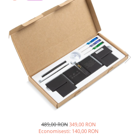
A2159 (Retina 13” 2019)
A2251 (Retina 13” 2020)
A2289 (Retina 13” 2020)
A2338 (M1/M2 13” 2020-2022)
A2442 (M1 14” 2021)
A2485 (M1 16” 2021)
A2779 (M2 14” 2023)
A2918 (M3 14” 2023)
A2992 (M3 14” 2023)
Top Piese Mac
Baterii MacBook
Placi de baza
Incarcatoare MacBook
Display MacBook
Tastatura MacBook
MacBook Air
489,00 RON
349,00 RON
Economisesti:
140,00
RON
A1369 (13” 2010-2011)