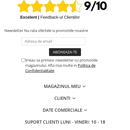
iPhone X
iPhone 8 Plus
iPhone 8
iPhone 7 Plus
Newsletter
Nu rata ofertele si promotiile noastre
iPhone 7
iPhone SE 2020 2nd
iPhone 6s Plus
Vreau sa primesc newsletter cu promotiile
iPhone SE 2022 3rd
magazinului. Afla mai multe in
Politica de
Confidentialitate
iPhone 6 Plus
iPhone 6
MAGAZINUL MEU
Top Piese iPhone
CLIENTI
Baterie iPhone
Display iPhone
DATE COMERCIALE
Housing iPhone
SUPORT CLIENTI
LUNI - VINERI: 10 - 18
iPhone 6s