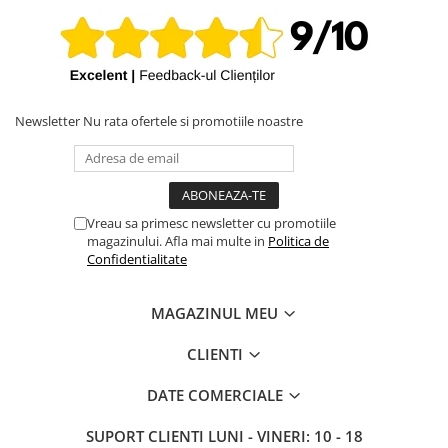
iPhone X
iPhone 8 Plus
iPhone 8
iPhone 7 Plus
Newsletter
Nu rata ofertele si promotiile noastre
iPhone 7
iPhone SE 2020 2nd
iPhone 6s Plus
Vreau sa primesc newsletter cu promotiile
iPhone SE 2022 3rd
magazinului. Afla mai multe in
Politica de
iPhone 6 Plus
Confidentialitate
iPhone 6
MAGAZINUL MEU
Top Piese iPhone
Baterie iPhone
CLIENTI
Display iPhone
DATE COMERCIALE
Housing iPhone
iPhone 6s
SUPORT CLIENTI
LUNI - VINERI: 10 - 18