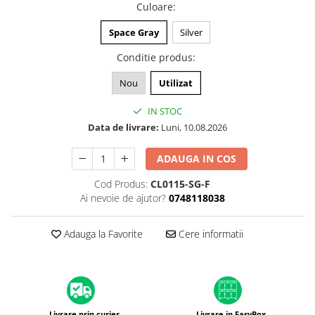
A1370 (11” 2010-2011)
Culoare
:
A1465 (11” 2012-2015)
Space Gray
Silver
A1466 (13” 2012-2017)
Conditie produs
:
A1932 (13” 2018-2019)
A2179 (13” 2020)
Nou
Utilizat
A2337 (M1 13” 2020)
IN STOC
A2681 (M2 13” 2022)
Data de livrare:
Luni, 10.08.2026
A2941 (M2 15” 2023)
A3113 (M3 13” 2024)
ADAUGA IN COS
A3240 (M4 13” 2025)
Cod Produs:
CL0115-SG-F
MacBook Pro
Ai nevoie de ajutor?
0748118038
A1278 (Unibody 13” 2009-2012)
A1286 (Unibody 15” 2008-2012)
Adauga la Favorite
Cere informatii
A1297 (Unibody 17” 2009-2011)
MacBook
A1342 (Unibody 13” 2009-2010)
A1534 (Retina 12” 2015-2017)
Livrare prin curier
Livrare in EasyBox