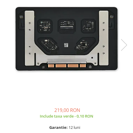
A2159 (Retina 13” 2019)
A2251 (Retina 13” 2020)
A2289 (Retina 13” 2020)
A2338 (M1/M2 13” 2020-2022)
A2442 (M1 14” 2021)
A2485 (M1 16” 2021)
A2779 (M2 14” 2023)
A2918 (M3 14” 2023)
A2992 (M3 14” 2023)
Top Piese Mac
Baterii MacBook
Placi de baza
Incarcatoare MacBook
Display MacBook
219,00 RON
Tastatura MacBook
Include taxa verde - 0,10 RON
MacBook Air
A1369 (13” 2010-2011)
Garantie:
12 luni