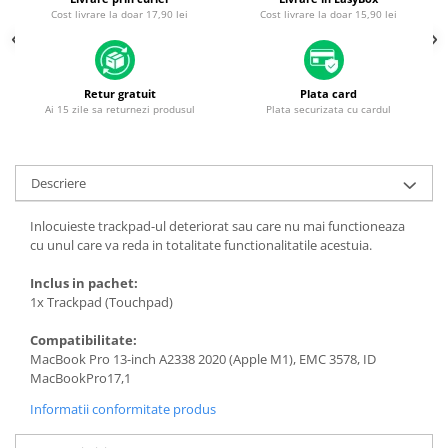
Piese & Accesorii iPhone
Cost livrare la doar 17,90 lei
Cost livrare la doar 15,90 lei
iPhone 16 Pro Max
iPhone 16 Pro
Retur gratuit
Plata card
iPhone 17 Pro
Ai 15 zile sa returnezi produsul
Plata securizata cu cardul
iPhone 15 Pro Max
iPhone 16 Plus
Descriere
iPhone 17
iPhone 15 Pro
Inlocuieste trackpad-ul deteriorat sau care nu mai functioneaza
cu unul care va reda in totalitate functionalitatile acestuia.
iPhone 16
Inclus in pachet:
iPhone 15 Plus
1x Trackpad (Touchpad)
iPhone 15
Compatibilitate:
iPhone 14 Pro Max
MacBook Pro 13-inch A2338 2020 (Apple M1), EMC 3578, ID
iPhone 14 Pro
MacBookPro17,1
iPhone 14 Plus
Informatii conformitate produs
iPhone 14