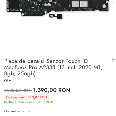
A2159 (Retina 13” 2019)
A2251 (Retina 13” 2020)
A2289 (Retina 13” 2020)
A2338 (M1/M2 13” 2020-2022)
A2442 (M1 14” 2021)
A2485 (M1 16” 2021)
A2779 (M2 14” 2023)
A2918 (M3 14” 2023)
A2992 (M3 14” 2023)
Placa de baza si Senzor Touch ID
Top Piese Mac
MacBook Pro A2338 (13-inch 2020 M1,
Baterii MacBook
8gb, 256gb)
Placi de baza
OEM
Incarcatoare MacBook
1.390,00 RON
Display MacBook
1.890,00 RON
Tastatura MacBook
Economisesti:
500,00
RON
Include taxa verde - 0,10 RON
MacBook Air
A1369 (13” 2010-2011)
Garantie:
6 luni