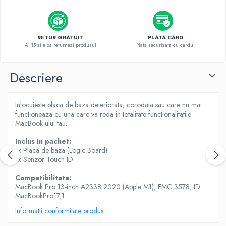
Piese & Accesorii iPhone
iPhone 16 Pro Max
iPhone 16 Pro
RETUR GRATUIT
PLATA CARD
Ai 15 zile sa returnezi produsul
Plata securizata cu cardul
iPhone 17 Pro
iPhone 15 Pro Max
Descriere
iPhone 16 Plus
iPhone 17
Inlocuieste placa de baza deteriorata, corodata sau care nu mai
iPhone 15 Pro
functioneaza cu una care va reda in totalitate functionalitatile
MacBook-ului tau.
iPhone 16
Inclus in pachet:
iPhone 15 Plus
1x Placa de baza (Logic Board)
iPhone 15
1x Senzor Touch ID
iPhone 14 Pro Max
Compatibilitate:
MacBook Pro 13-inch A2338 2020 (Apple M1), EMC 3578, ID
iPhone 14 Pro
MacBookPro17,1
iPhone 14 Plus
Informatii conformitate produs
iPhone 14