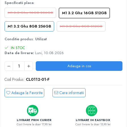
A1370 (11” 2010-2011)
Specificatii placa
:
A1465 (11” 2012-2015)
M1 3.2 Ghz 16GB 256GB
M1 3.2 Ghz 16GB 512GB
A1466 (13” 2012-2017)
A1932 (13” 2018-2019)
M1 3.2 Ghz 8GB 256GB
M1 3.2 Ghz 8GB 512GB
A2179 (13” 2020)
A2337 (M1 13” 2020)
Conditie produs
:
Utilizat
A2681 (M2 13” 2022)
IN STOC
Data de livrare:
Luni, 10.08.2026
A2941 (M2 15” 2023)
A3113 (M3 13” 2024)
Adauga in cos
A3240 (M4 13” 2025)
MacBook Pro
Cod Produs:
CL0112-01-F
A1278 (Unibody 13” 2009-2012)
A1286 (Unibody 15” 2008-2012)
Adauga la Favorite
Cere informatii
A1297 (Unibody 17” 2009-2011)
MacBook
A1342 (Unibody 13” 2009-2010)
LIVRARE PRIN CURIER
LIVRARE IN EASYBOX
A1534 (Retina 12” 2015-2017)
Cost livrare la doar 17,90 lei
Cost livrare la doar 15,90 lei