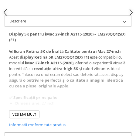
Housing iPhone
iPhone 6s
Descriere
Display 5K pentru iMac 27-inch A2115 (2020) – LM270QQ1(SD)
(F1)
💻
Ecran Retina 5K de Înaltă Calitate pentru iMac 27-inch
Acest
display Retina 5K LM270QQ1(SD)(F1)
este compatibil cu
modelul
iMac 27-inch A2115 (2020)
, oferind o experiență vizuală
incredibilă cu
rezoluție ultra-high 5K
și culori vibrante. Ideal
pentru înlocuirea unui ecran defect sau deteriorat, acest display
asigură
o potrivire perfectă și o calitate a imaginii identică
cu cea a piesei originale Apple
.
✅
Specificații principale:
Dimensiune:
27 inch
Rezoluție:
5120 x 2880 pixeli (5K Retina)
VEZI MAI MULT
Tehnologie:
IPS LED-backlit
Model ecran:
LM270QQ1(SD)(F1)
Informatii conformitate produs
Compatibilitate:
iMac 27-inch A2115 (2020)
Calitate premium
, identică cu piesa originală