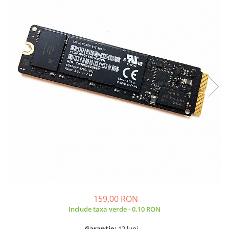
A2159 (Retina 13” 2019)
A2251 (Retina 13” 2020)
A2289 (Retina 13” 2020)
A2338 (M1/M2 13” 2020-2022)
A2442 (M1 14” 2021)
A2485 (M1 16” 2021)
A2779 (M2 14” 2023)
A2918 (M3 14” 2023)
A2992 (M3 14” 2023)
Top Piese Mac
Baterii MacBook
Placi de baza
Incarcatoare MacBook
Display MacBook
Tastatura MacBook
159,00 RON
MacBook Air
Include taxa verde - 0,10 RON
A1369 (13” 2010-2011)
Garantie:
12 luni