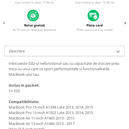
Piese & Accesorii iPhone
Cost livrare la doar 17,90 lei
Cost livrare la doar 15,90 lei
iPhone 16 Pro Max
iPhone 16 Pro
Retur gratuit
Plata card
iPhone 17 Pro
Ai 15 zile sa returnezi produsul
Plata securizata cu cardul
iPhone 15 Pro Max
iPhone 16 Plus
Descriere
iPhone 17
Inlocuieste SSD-ul nefunctional sau cu capacitate de stocare prea
iPhone 15 Pro
mica cu unul care va spori performantele si functionalitatile
iPhone 16
MacBook-ului tau.
iPhone 15 Plus
Inclus in pachet:
iPhone 15
1x SSD
iPhone 14 Pro Max
Compatibilitate:
MacBook Pro 15-inch A1398 Late 2013, 2014, 2015
iPhone 14 Pro
MacBook Pro 13-inch A1502 Late 2013, 2014, 2015
iPhone 14 Plus
MacBook Air 11-inch A1465 2013 - 2015
MacBook Air 13-inch A1466 2013 - 2017
iPhone 14