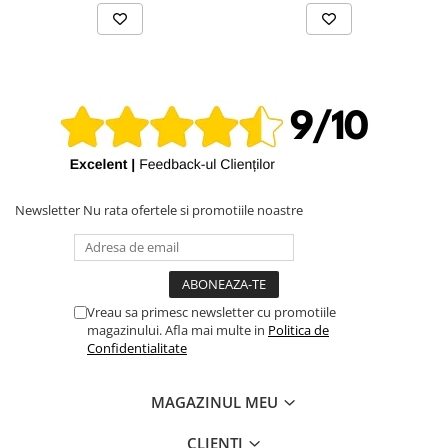
iPhone X
iPhone 8 Plus
iPhone 8
iPhone 7 Plus
iPhone 7
iPhone SE 2020 2nd
iPhone 6s Plus
Newsletter
Nu rata ofertele si promotiile noastre
iPhone SE 2022 3rd
iPhone 6 Plus
iPhone 6
Vreau sa primesc newsletter cu promotiile
Top Piese iPhone
magazinului. Afla mai multe in
Politica de
Confidentialitate
Baterie iPhone
Display iPhone
Housing iPhone
MAGAZINUL MEU
iPhone 6s
CLIENTI