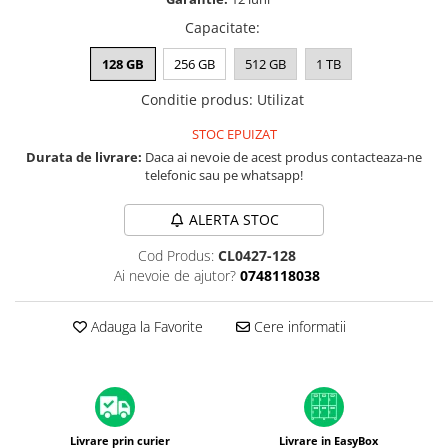
A1370 (11” 2010-2011)
Capacitate
:
A1465 (11” 2012-2015)
A1466 (13” 2012-2017)
128 GB
256 GB
512 GB
1 TB
A1932 (13” 2018-2019)
Conditie produs
:
Utilizat
A2179 (13” 2020)
STOC EPUIZAT
A2337 (M1 13” 2020)
Durata de livrare:
Daca ai nevoie de acest produs contacteaza-ne
A2681 (M2 13” 2022)
telefonic sau pe whatsapp!
A2941 (M2 15” 2023)
A3113 (M3 13” 2024)
ALERTA STOC
A3240 (M4 13” 2025)
Cod Produs:
CL0427-128
MacBook Pro
Ai nevoie de ajutor?
0748118038
A1278 (Unibody 13” 2009-2012)
A1286 (Unibody 15” 2008-2012)
Adauga la Favorite
Cere informatii
A1297 (Unibody 17” 2009-2011)
MacBook
A1342 (Unibody 13” 2009-2010)
A1534 (Retina 12” 2015-2017)
Livrare prin curier
Livrare in EasyBox