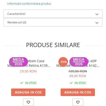
Informatii conformitate produs
Caracteristici
Review-uri
(0)
PRODUSE SIMILARE
Capace Bottom Case
Cablu display LVDS eDP
-55%
Macbook Pro Retina A1398
MacBook Pro Retina A1425,
A1425 A1502
A1398, A1502 2012-2015
29,00 RON
109,00 RON
49,00 RON
IN STOC
IN STOC
ADAUGA IN COS
ADAUGA IN COS