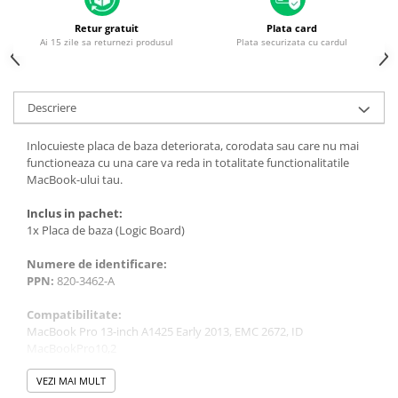
Housing iPhone
Retur gratuit
Plata card
iPhone 6s
Ai 15 zile sa returnezi produsul
Plata securizata cu cardul
Descriere
Inlocuieste placa de baza deteriorata, corodata sau care nu mai
functioneaza cu una care va reda in totalitate functionalitatile
MacBook-ului tau.
Inclus in pachet:
1x Placa de baza (Logic Board)
Numere de identificare:
PPN:
820-3462-A
Compatibilitate:
MacBook Pro 13-inch A1425 Early 2013, EMC 2672, ID
MacBookPro10,2
MacBook Pro 13-inch A1425 Retina 2012, EMC 2557, ID
MacBookPro10,2
VEZI MAI MULT