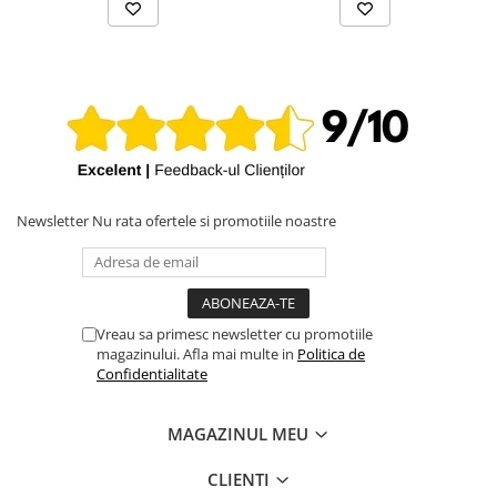
MacBookAir6,2
MacBook Pro 13-inch A1502 Early 2015, EMC 2835, ID
MacBookPro12,1
MacBook Pro 13-inch A1502 Late 2013, EMC 2678, ID
MacBookPro11,1
MacBook Pro 13-inch A1502 Mid-2014, EMC 2875, ID
MacBookPro11,1
Newsletter
Nu rata ofertele si promotiile noastre
Vreau sa primesc newsletter cu promotiile
magazinului. Afla mai multe in
Politica de
Confidentialitate
MAGAZINUL MEU
CLIENTI