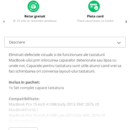
Housing iPhone
iPhone 6s
Retur gratuit
Plata card
Ai 15 zile sa returnezi produsul
Plata securizata cu cardul
Descriere
Eliminati defectele vizuale si de functionare ale tastaturii
MacBook-ului prin inlocuirea capacelor deteriorate sau lipsa cu
unele noi. Capacele pentru tastatura sunt utile atunci cand vrei sa
faci schimbarea ori conversia layout-ului tastaturii.
Inclus in pachet:
1x Set complet capace tastatura
Compatibilitate:
MacBook Pro 15-inch A1398 Early 2013, EMC 2673, ID
MacBookPro10,1
MacBook Pro 15-inch A1398 Late 2013 (IG), EMC 2674, ID
MacBookPro11,2
MacBook Pro 15-inch A1398 Late 2013 (DG), EMC 2745, ID