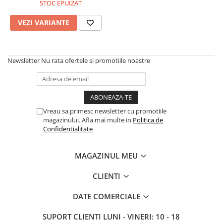
A1370 (11” 2010-2011)
STOC EPUIZAT
A1465 (11” 2012-2015)
VEZI VARIANTE
A1466 (13” 2012-2017)
A1932 (13” 2018-2019)
A2179 (13” 2020)
Newsletter
Nu rata ofertele si promotiile noastre
A2337 (M1 13” 2020)
A2681 (M2 13” 2022)
A2941 (M2 15” 2023)
A3113 (M3 13” 2024)
Vreau sa primesc newsletter cu promotiile
A3240 (M4 13” 2025)
magazinului. Afla mai multe in
Politica de
Confidentialitate
MacBook Pro
A1278 (Unibody 13” 2009-2012)
MAGAZINUL MEU
A1286 (Unibody 15” 2008-2012)
A1297 (Unibody 17” 2009-2011)
CLIENTI
MacBook
DATE COMERCIALE
A1342 (Unibody 13” 2009-2010)
A1534 (Retina 12” 2015-2017)
SUPORT CLIENTI
LUNI - VINERI: 10 - 18