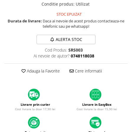
iPad mini (2nd gen)
iPhone XS
Conditie produs
:
Utilizat
A2179 (13” 2020)
iPad mini (3rd gen)
iPhone XR
A2337 (M1 13” 2020)
STOC EPUIZAT
iPad mini (4th gen - 2015)
iPhone X
Durata de livrare:
Daca ai nevoie de acest produs contacteaza-ne
A2681 (M2 13” 2022)
iPad mini (5th gen - 2019)
telefonic sau pe whatsapp!
A2941 (M2 15” 2023)
iPhone 8 Plus
iPad mini (6th gen - 2021)
A3113 (M3 13” 2024)
iPhone 8
ALERTA STOC
A3240 (M4 13” 2025)
iPhone 7 Plus
Cod Produs:
SRS003
MacBook Pro
Ai nevoie de ajutor?
0748118038
iPhone 7
A1278 (Unibody 13” 2009-2012)
iPhone SE 2020 2nd
A1286 (Unibody 15” 2008-2012)
Adauga la Favorite
Cere informatii
iPhone 6s Plus
A1297 (Unibody 17” 2009-2011)
iPhone SE 2022 3rd
MacBook
iPhone 6 Plus
A1342 (Unibody 13” 2009-2010)
A1534 (Retina 12” 2015-2017)
iPhone 6
Livrare prin curier
Livrare in EasyBox
Cost livrare la doar 17,90 lei
Cost livrare la doar 15,90 lei
Top Piese iPhone
Baterie iPhone
Display iPhone