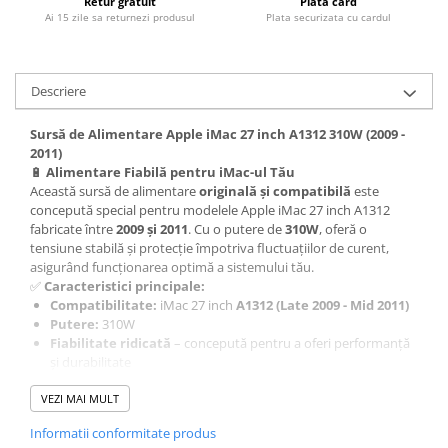
Retur gratuit
Plata card
Housing iPhone
Ai 15 zile sa returnezi produsul
Plata securizata cu cardul
iPhone 6s
Descriere
Sursă de Alimentare Apple iMac 27 inch A1312 310W (2009 -
2011)
🔋
Alimentare Fiabilă pentru iMac-ul Tău
Această sursă de alimentare
originală și compatibilă
este
concepută special pentru modelele Apple iMac 27 inch A1312
fabricate între
2009 și 2011
. Cu o putere de
310W
, oferă o
tensiune stabilă și protecție împotriva fluctuațiilor de curent,
asigurând funcționarea optimă a sistemului tău.
✅
Caracteristici principale:
Compatibilitate:
iMac 27 inch
A1312 (Late 2009 - Mid 2011)
Putere:
310W
Fiabilitate ridicată
– concepută pentru a oferi performanță
și durabilitate
Protecție împotriva supratensiunilor și supraîncălzirii
VEZI MAI MULT
Ideală pentru înlocuirea unei surse defecte sau uzate
🔧
Montaj și Compatibilitate
Informatii conformitate produs
Înlocuirea sursei se face rapid, dar recomandăm ca instalarea să